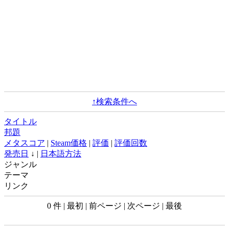
↑検索条件へ
タイトル
邦題
メタスコア
|
Steam価格
|
評価
|
評価回数
発売日
↓ |
日本語方法
ジャンル
テーマ
リンク
0 件 | 最初 | 前ページ | 次ページ | 最後