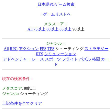
日本語PCゲーム検索
↓ゲームリストへ
メタスコア：
All
75以上
80以上
85以上
90以上
ジャンル：
All
RPG
アクション
FPS
TPS
シューティング
ストラテジー
RTS
シミュレーション
アドベンチャー
レース
スポーツ
フライト
パズル
格闘
カー
ド
現在の検索条件：
メタスコア
:
90以上
ジャンル
:
シューティング
上記条件を全てクリア