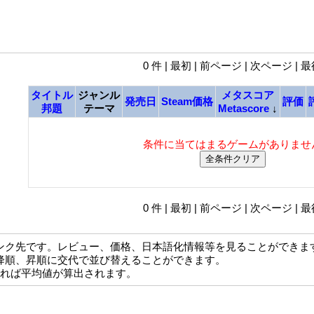
0 件 | 最初 | 前ページ | 次ページ | 
タイトル
ジャンル
メタスコア
発売日
Steam価格
評価
邦題
テーマ
Metascore
↓
条件に当てはまるゲームがありませ
0 件 | 最初 | 前ページ | 次ページ | 
ンク先です。レビュー、価格、日本語化情報等を見ることができま
降順、昇順に交代で並び替えることができます。
なれば平均値が算出されます。