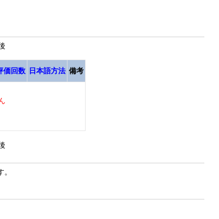
最後
評価回数
日本語方法
備考
ん
最後
す。