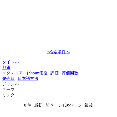
↑検索条件へ
タイトル
邦題
メタスコア
↓ |
Steam価格
|
評価
|
評価回数
発売日
|
日本語方法
ジャンル
テーマ
リンク
0 件 | 最初 | 前ページ | 次ページ | 最後