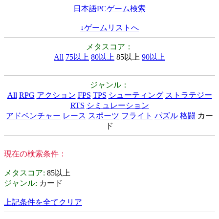
日本語PCゲーム検索
↓ゲームリストへ
メタスコア：
All
75以上
80以上
85以上
90以上
ジャンル：
All
RPG
アクション
FPS
TPS
シューティング
ストラテジー
RTS
シミュレーション
アドベンチャー
レース
スポーツ
フライト
パズル
格闘
カー
ド
現在の検索条件：
メタスコア
:
85以上
ジャンル
:
カード
上記条件を全てクリア