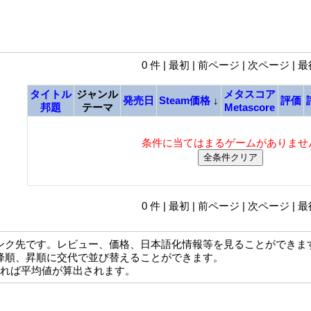
0 件 | 最初 | 前ページ | 次ページ | 
タイトル
ジャンル
メタスコア
発売日
Steam価格
↓
評価
邦題
テーマ
Metascore
条件に当てはまるゲームがありませ
0 件 | 最初 | 前ページ | 次ページ | 
ンク先です。レビュー、価格、日本語化情報等を見ることができま
降順、昇順に交代で並び替えることができます。
なれば平均値が算出されます。