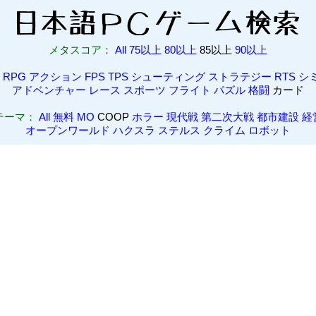
メタスコア：
All
75以上
80以上
85以上
90以上
RPG
アクション
FPS
TPS
シューティング
ストラテジー
RTS
シ
アドベンチャー
レース
スポーツ
フライト
パズル
格闘
カード
テーマ：
All
無料
MO
COOP
ホラー
現代戦
第二次大戦
都市建設
経
オープンワールド
ハクスラ
ステルス
クライム
ロボット