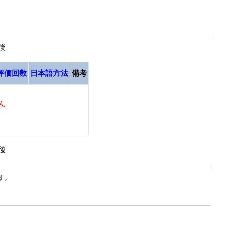
最後
評価回数
日本語方法
備考
ん
最後
す。