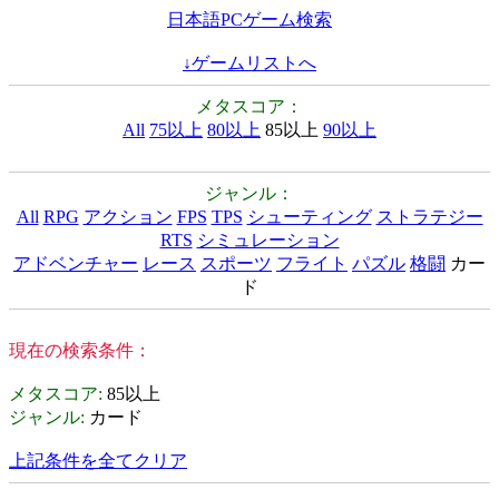
日本語PCゲーム検索
↓ゲームリストへ
メタスコア：
All
75以上
80以上
85以上
90以上
ジャンル：
All
RPG
アクション
FPS
TPS
シューティング
ストラテジー
RTS
シミュレーション
アドベンチャー
レース
スポーツ
フライト
パズル
格闘
カー
ド
現在の検索条件：
メタスコア
:
85以上
ジャンル
:
カード
上記条件を全てクリア