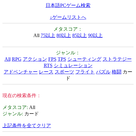
日本語PCゲーム検索
↓ゲームリストへ
メタスコア：
All
75以上
80以上
85以上
90以上
ジャンル：
All
RPG
アクション
FPS
TPS
シューティング
ストラテジー
RTS
シミュレーション
アドベンチャー
レース
スポーツ
フライト
パズル
格闘
カー
ド
現在の検索条件：
メタスコア
:
All
ジャンル
:
カード
上記条件を全てクリア