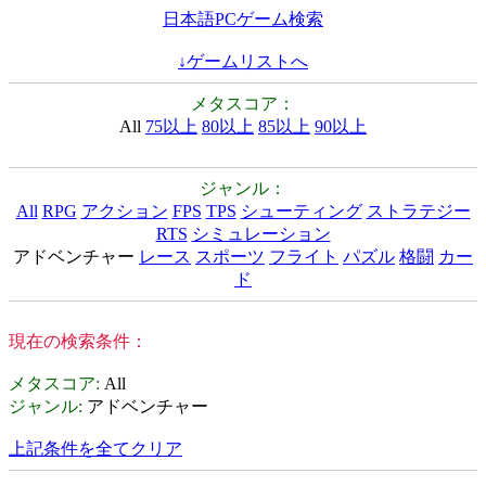
日本語PCゲーム検索
↓ゲームリストへ
メタスコア：
All
75以上
80以上
85以上
90以上
ジャンル：
All
RPG
アクション
FPS
TPS
シューティング
ストラテジー
RTS
シミュレーション
アドベンチャー
レース
スポーツ
フライト
パズル
格闘
カー
ド
現在の検索条件：
メタスコア
:
All
ジャンル
:
アドベンチャー
上記条件を全てクリア