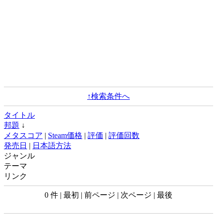
↑検索条件へ
タイトル
邦題
↓
メタスコア
|
Steam価格
|
評価
|
評価回数
発売日
|
日本語方法
ジャンル
テーマ
リンク
0 件 | 最初 | 前ページ | 次ページ | 最後