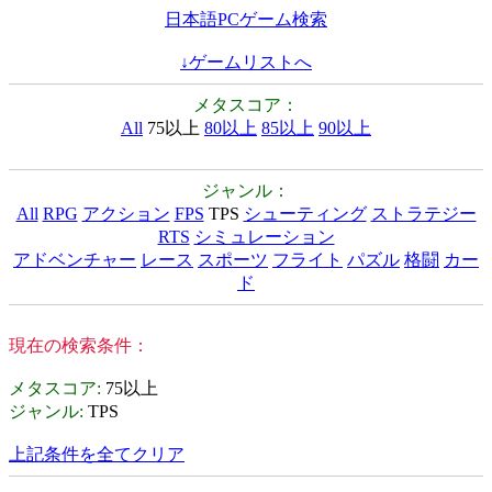
日本語PCゲーム検索
↓ゲームリストへ
メタスコア：
All
75以上
80以上
85以上
90以上
ジャンル：
All
RPG
アクション
FPS
TPS
シューティング
ストラテジー
RTS
シミュレーション
アドベンチャー
レース
スポーツ
フライト
パズル
格闘
カー
ド
現在の検索条件：
メタスコア
:
75以上
ジャンル
:
TPS
上記条件を全てクリア