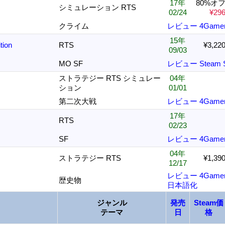
17年
80%オ
シミュレーション RTS
02/24
¥29
クライム
レビュー
4Game
15年
tion
RTS
¥3,22
09/03
MO SF
レビュー
Steam
ストラテジー RTS シミュレー
04年
ション
01/01
第二次大戦
レビュー
4Game
17年
RTS
02/23
SF
レビュー
4Game
04年
ストラテジー RTS
¥1,39
12/17
レビュー
4Game
歴史物
日本語化
ジャンル
発売
Steam価
テーマ
日
格