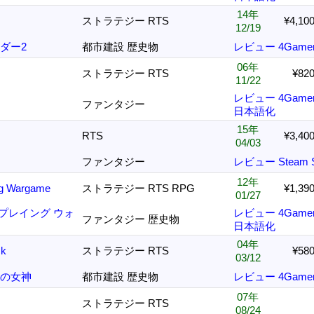
14年
ストラテジー RTS
¥4,10
12/19
ダー2
都市建設 歴史物
レビュー
4Game
06年
ストラテジー RTS
¥82
11/22
レビュー
4Game
ファンタジー
日本語化
15年
RTS
¥3,40
04/03
ファンタジー
レビュー
Steam
12年
ing Wargame
ストラテジー RTS RPG
¥1,39
01/27
ルプレイング ウォ
レビュー
4Game
ファンタジー 歴史物
日本語化
04年
ck
ストラテジー RTS
¥58
03/12
由の女神
都市建設 歴史物
レビュー
4Game
07年
ストラテジー RTS
08/24