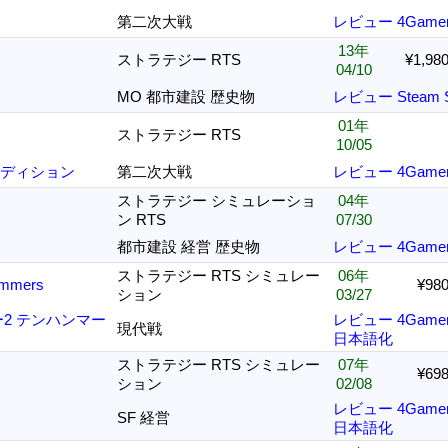
第二次大戦
レビュー
4Game
13年
ストラテジー RTS
¥1,98
04/10
MO 都市建設 歴史物
レビュー
Steam
01年
ストラテジー RTS
10/05
エディション
第二次大戦
レビュー
4Game
ストラテジー シミュレーショ
04年
ン RTS
07/30
都市建設 経営 歴史物
レビュー
4Game
ストラテジー RTS シミュレー
06年
Hammers
¥98
ション
03/27
2 テンハンマー
レビュー
4Game
現代戦
日本語化
ストラテジー RTS シミュレー
07年
¥69
ション
02/08
レビュー
4Game
SF 経営
日本語化