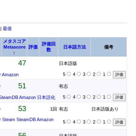
|
最後
メタスコア
評価回
Metascore
評価
日本語方法
備考
数
↑
47
日本語版
5
4
3
2
1
r
Amazon
51
0
有志
5
4
3
2
1
SteamDB
Amazon
日本語化
53
0
1回
有志
日本語版あり
r
Steam
SteamDB
Amazon
5
4
3
2
1
56
日本語版