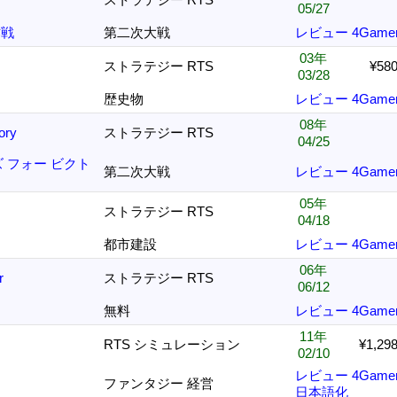
05/27
作戦
第二次大戦
レビュー
4Game
03年
ストラテジー RTS
¥58
03/28
歴史物
レビュー
4Game
08年
ory
ストラテジー RTS
04/25
 フォー ビクト
第二次大戦
レビュー
4Game
05年
ストラテジー RTS
04/18
都市建設
レビュー
4Game
06年
r
ストラテジー RTS
06/12
無料
レビュー
4Game
11年
RTS シミュレーション
¥1,29
02/10
レビュー
4Game
ファンタジー 経営
日本語化