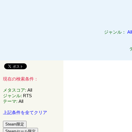
ジャンル：
All
現在の検索条件：
メタスコア
:
All
ジャンル
:
RTS
テーマ
:
All
上記条件を全てクリア