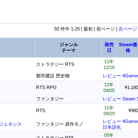
92 件中 1-25 | 最初 | 前ページ |
次ページ
ジャンル
発売
Steam価
テーマ
日
格
11年
ストラテジー RTS
12/16
都市建設 歴史物
レビュー
4Game
12年
RTS RPG
¥1,18
04/05
ファンタジー
レビュー
Steam
11年
RTS
¥98
09/29
レビュー
4Game
ジェネシス
ファンタジー 原作モノ
日本語化
05年
ストラテジー RTS