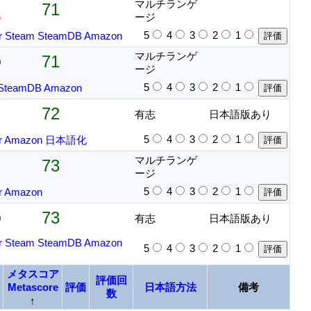
フ
マルチランゲ
71
6
ージ
5
4
3
2
1
r
Steam
SteamDB
Amazon
マルチランゲ
71
0
ージ
5
4
3
2
1
SteamDB
Amazon
72
有志
日本語版あり
5
4
3
2
1
r
Amazon
日本語化
マルチランゲ
73
ージ
5
4
3
2
1
r
Amazon
73
0
有志
日本語版あり
r
Steam
SteamDB
Amazon
5
4
3
2
1
メタスコア
評価回
Metascore
評価
日本語方法
備考
数
↑