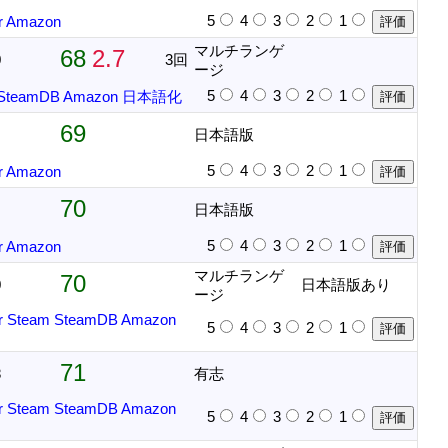
5
4
3
2
1
r
Amazon
マルチランゲ
68
2.7
0
3回
ージ
5
4
3
2
1
SteamDB
Amazon
日本語化
69
日本語版
5
4
3
2
1
r
Amazon
70
日本語版
5
4
3
2
1
r
Amazon
マルチランゲ
70
0
日本語版あり
ージ
r
Steam
SteamDB
Amazon
5
4
3
2
1
71
8
有志
r
Steam
SteamDB
Amazon
5
4
3
2
1