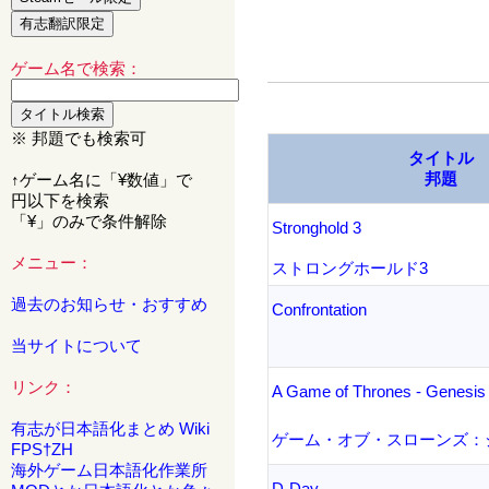
ゲーム名で検索：
※ 邦題でも検索可
タイトル
邦題
↑ゲーム名に「¥数値」で
円以下を検索
「¥」のみで条件解除
Stronghold 3
メニュー：
ストロングホールド3
過去のお知らせ・おすすめ
Confrontation
当サイトについて
リンク：
A Game of Thrones - Genesis
有志が日本語化まとめ Wiki
ゲーム・オブ・スローンズ：
FPS†ZH
海外ゲーム日本語化作業所
D-Day