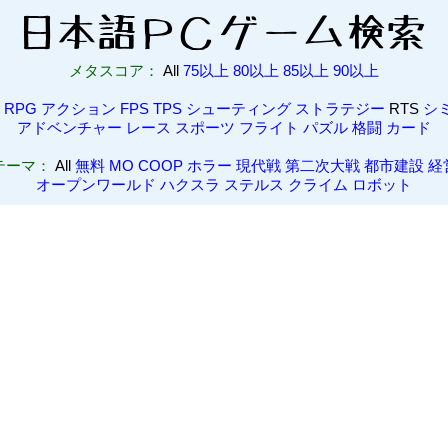
メタスコア：
All
75以上
80以上
85以上
90以上
RPG
アクション
FPS
TPS
シューティング
ストラテジー
RTS
シ
アドベンチャー
レース
スポーツ
フライト
パズル
格闘
カード
テーマ：
All
無料
MO
COOP
ホラー
現代戦
第二次大戦
都市建設
経
オープンワールド
ハクスラ
ステルス
クライム
ロボット