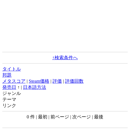
↑検索条件へ
タイトル
邦題
メタスコア
|
Steam価格
|
評価
|
評価回数
発売日
↑ |
日本語方法
ジャンル
テーマ
リンク
0 件 | 最初 | 前ページ | 次ページ | 最後