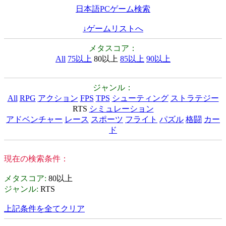
日本語PCゲーム検索
↓ゲームリストへ
メタスコア：
All
75以上
80以上
85以上
90以上
ジャンル：
All
RPG
アクション
FPS
TPS
シューティング
ストラテジー
RTS
シミュレーション
アドベンチャー
レース
スポーツ
フライト
パズル
格闘
カー
ド
現在の検索条件：
メタスコア
:
80以上
ジャンル
:
RTS
上記条件を全てクリア