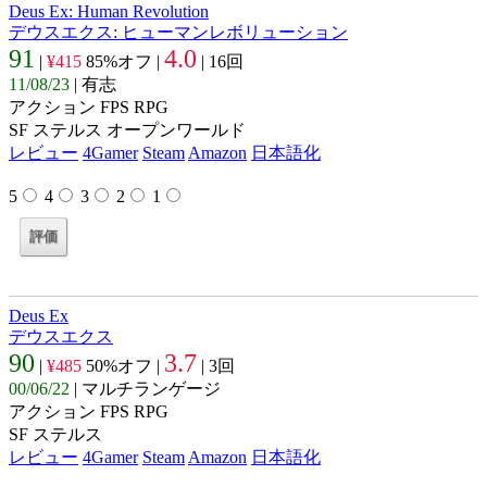
Deus Ex: Human Revolution
デウスエクス: ヒューマンレボリューション
91
4.0
|
¥415
85%オフ |
| 16回
11/08/23
| 有志
アクション FPS RPG
SF ステルス オープンワールド
レビュー
4Gamer
Steam
Amazon
日本語化
5
4
3
2
1
Deus Ex
デウスエクス
90
3.7
|
¥485
50%オフ |
| 3回
00/06/22
| マルチランゲージ
アクション FPS RPG
SF ステルス
レビュー
4Gamer
Steam
Amazon
日本語化