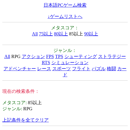
日本語PCゲーム検索
↓ゲームリストへ
メタスコア：
All
75以上
80以上
85以上
90以上
ジャンル：
All
RPG
アクション
FPS
TPS
シューティング
ストラテジー
RTS
シミュレーション
アドベンチャー
レース
スポーツ
フライト
パズル
格闘
カー
ド
現在の検索条件：
メタスコア
:
85以上
ジャンル
:
RPG
上記条件を全てクリア