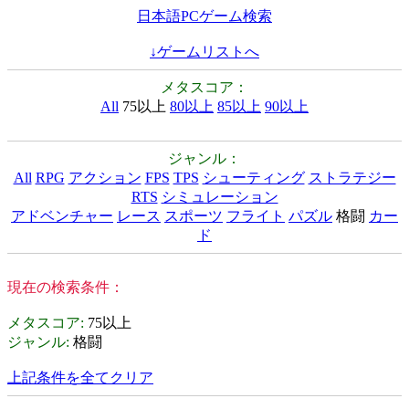
日本語PCゲーム検索
↓ゲームリストへ
メタスコア：
All
75以上
80以上
85以上
90以上
ジャンル：
All
RPG
アクション
FPS
TPS
シューティング
ストラテジー
RTS
シミュレーション
アドベンチャー
レース
スポーツ
フライト
パズル
格闘
カー
ド
現在の検索条件：
メタスコア
:
75以上
ジャンル
:
格闘
上記条件を全てクリア