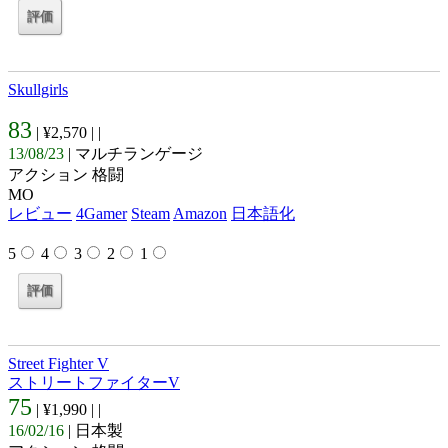
Skullgirls
83
| ¥2,570 |
|
13/08/23
| マルチランゲージ
アクション 格闘
MO
レビュー
4Gamer
Steam
Amazon
日本語化
5
4
3
2
1
Street Fighter V
ストリートファイターV
75
| ¥1,990 |
|
16/02/16
| 日本製