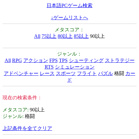
日本語PCゲーム検索
↓ゲームリストへ
メタスコア：
All
75以上
80以上
85以上
90以上
ジャンル：
All
RPG
アクション
FPS
TPS
シューティング
ストラテジー
RTS
シミュレーション
アドベンチャー
レース
スポーツ
フライト
パズル
格闘
カー
ド
現在の検索条件：
メタスコア
:
90以上
ジャンル
:
格闘
上記条件を全てクリア