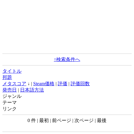
↑検索条件へ
タイトル
邦題
メタスコア
↓ |
Steam価格
|
評価
|
評価回数
発売日
|
日本語方法
ジャンル
テーマ
リンク
0 件 | 最初 | 前ページ | 次ページ | 最後