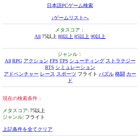
日本語PCゲーム検索
↓ゲームリストへ
メタスコア：
All
75以上
80以上
85以上
90以上
ジャンル：
All
RPG
アクション
FPS
TPS
シューティング
ストラテジー
RTS
シミュレーション
アドベンチャー
レース
スポーツ
フライト
パズル
格闘
カー
ド
現在の検索条件：
メタスコア
:
75以上
ジャンル
:
フライト
上記条件を全てクリア