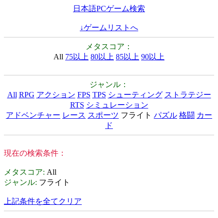
日本語PCゲーム検索
↓ゲームリストへ
メタスコア：
All
75以上
80以上
85以上
90以上
ジャンル：
All
RPG
アクション
FPS
TPS
シューティング
ストラテジー
RTS
シミュレーション
アドベンチャー
レース
スポーツ
フライト
パズル
格闘
カー
ド
現在の検索条件：
メタスコア
:
All
ジャンル
:
フライト
上記条件を全てクリア