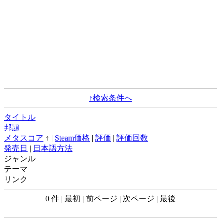
↑検索条件へ
タイトル
邦題
メタスコア
↑ |
Steam価格
|
評価
|
評価回数
発売日
|
日本語方法
ジャンル
テーマ
リンク
0 件 | 最初 | 前ページ | 次ページ | 最後