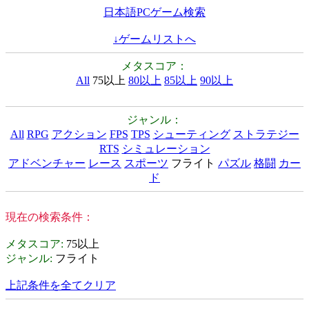
日本語PCゲーム検索
↓ゲームリストへ
メタスコア：
All
75以上
80以上
85以上
90以上
ジャンル：
All
RPG
アクション
FPS
TPS
シューティング
ストラテジー
RTS
シミュレーション
アドベンチャー
レース
スポーツ
フライト
パズル
格闘
カー
ド
現在の検索条件：
メタスコア
:
75以上
ジャンル
:
フライト
上記条件を全てクリア