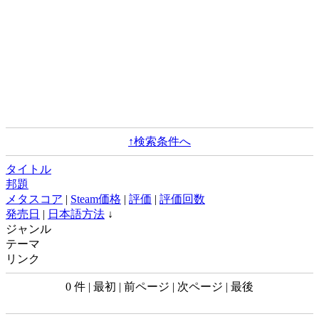
↑検索条件へ
タイトル
邦題
メタスコア
|
Steam価格
|
評価
|
評価回数
発売日
|
日本語方法
↓
ジャンル
テーマ
リンク
0 件 | 最初 | 前ページ | 次ページ | 最後