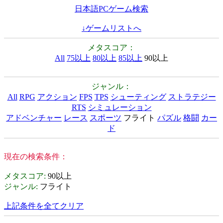
日本語PCゲーム検索
↓ゲームリストへ
メタスコア：
All
75以上
80以上
85以上
90以上
ジャンル：
All
RPG
アクション
FPS
TPS
シューティング
ストラテジー
RTS
シミュレーション
アドベンチャー
レース
スポーツ
フライト
パズル
格闘
カー
ド
現在の検索条件：
メタスコア
:
90以上
ジャンル
:
フライト
上記条件を全てクリア