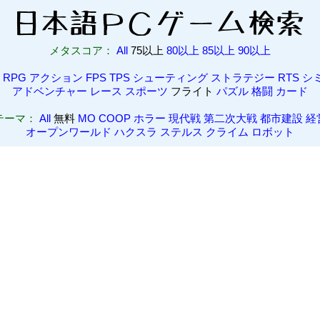
メタスコア：
All
75以上
80以上
85以上
90以上
RPG
アクション
FPS
TPS
シューティング
ストラテジー
RTS
シ
アドベンチャー
レース
スポーツ
フライト
パズル
格闘
カード
テーマ：
All
無料
MO
COOP
ホラー
現代戦
第二次大戦
都市建設
経
オープンワールド
ハクスラ
ステルス
クライム
ロボット