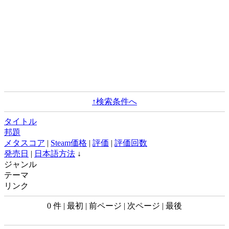
↑検索条件へ
タイトル
邦題
メタスコア
|
Steam価格
|
評価
|
評価回数
発売日
|
日本語方法
↓
ジャンル
テーマ
リンク
0 件 | 最初 | 前ページ | 次ページ | 最後