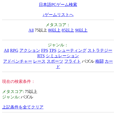
日本語PCゲーム検索
↓ゲームリストへ
メタスコア：
All
75以上
80以上
85以上
90以上
ジャンル：
All
RPG
アクション
FPS
TPS
シューティング
ストラテジー
RTS
シミュレーション
アドベンチャー
レース
スポーツ
フライト
パズル
格闘
カー
ド
現在の検索条件：
メタスコア
:
75以上
ジャンル
:
パズル
上記条件を全てクリア