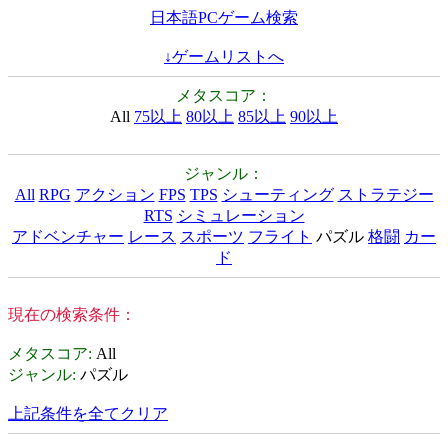
日本語PCゲーム検索
↓ゲームリストへ
メタスコア：
All
75以上
80以上
85以上
90以上
ジャンル：
All
RPG
アクション
FPS
TPS
シューティング
ストラテジー
RTS
シミュレーション
アドベンチャー
レース
スポーツ
フライト
パズル
格闘
カー
ド
現在の検索条件：
メタスコア
:
All
ジャンル
:
パズル
上記条件を全てクリア