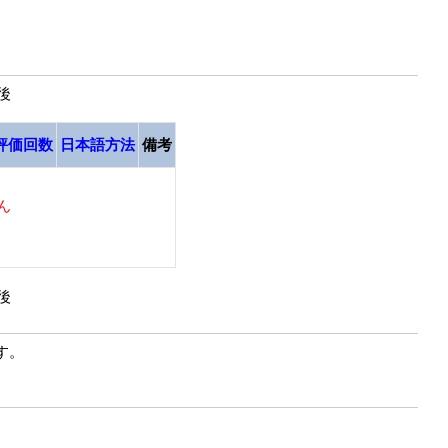
最後
評価回数
日本語方法
備考
ん
最後
す。