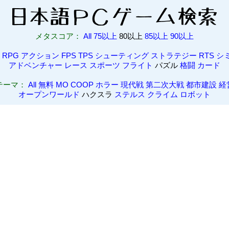
メタスコア：
All
75以上
80以上
85以上
90以上
RPG
アクション
FPS
TPS
シューティング
ストラテジー
RTS
シ
アドベンチャー
レース
スポーツ
フライト
パズル
格闘
カード
テーマ：
All
無料
MO
COOP
ホラー
現代戦
第二次大戦
都市建設
経
オープンワールド
ハクスラ
ステルス
クライム
ロボット