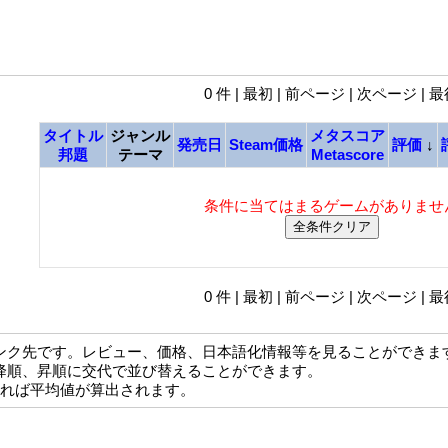
0 件 | 最初 | 前ページ | 次ページ | 
タイトル
ジャンル
メタスコア
発売日
Steam価格
評価
↓
邦題
テーマ
Metascore
条件に当てはまるゲームがありませ
0 件 | 最初 | 前ページ | 次ページ | 
ンク先です。レビュー、価格、日本語化情報等を見ることができま
降順、昇順に交代で並び替えることができます。
なれば平均値が算出されます。