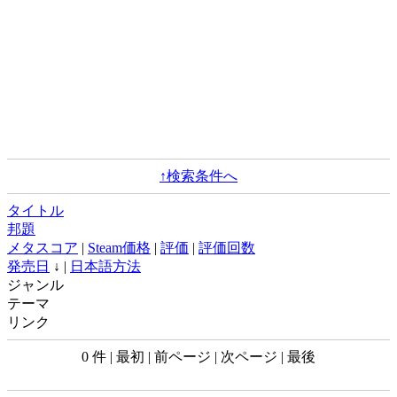
↑検索条件へ
タイトル
邦題
メタスコア
|
Steam価格
|
評価
|
評価回数
発売日
↓ |
日本語方法
ジャンル
テーマ
リンク
0 件 | 最初 | 前ページ | 次ページ | 最後