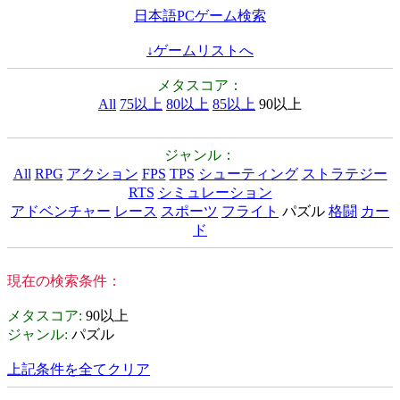
日本語PCゲーム検索
↓ゲームリストへ
メタスコア：
All
75以上
80以上
85以上
90以上
ジャンル：
All
RPG
アクション
FPS
TPS
シューティング
ストラテジー
RTS
シミュレーション
アドベンチャー
レース
スポーツ
フライト
パズル
格闘
カー
ド
現在の検索条件：
メタスコア
:
90以上
ジャンル
:
パズル
上記条件を全てクリア