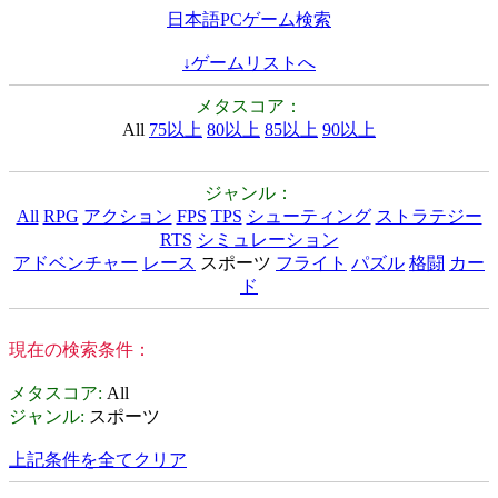
日本語PCゲーム検索
↓ゲームリストへ
メタスコア：
All
75以上
80以上
85以上
90以上
ジャンル：
All
RPG
アクション
FPS
TPS
シューティング
ストラテジー
RTS
シミュレーション
アドベンチャー
レース
スポーツ
フライト
パズル
格闘
カー
ド
現在の検索条件：
メタスコア
:
All
ジャンル
:
スポーツ
上記条件を全てクリア