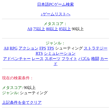
日本語PCゲーム検索
↓ゲームリストへ
メタスコア：
All
75以上
80以上
85以上
90以上
ジャンル：
All
RPG
アクション
FPS
TPS
シューティング
ストラテジー
RTS
シミュレーション
アドベンチャー
レース
スポーツ
フライト
パズル
格闘
カー
ド
現在の検索条件：
メタスコア
:
90以上
ジャンル
:
シューティング
上記条件を全てクリア