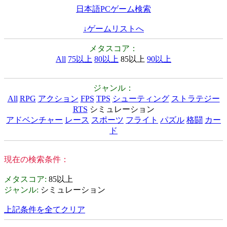
日本語PCゲーム検索
↓ゲームリストへ
メタスコア：
All
75以上
80以上
85以上
90以上
ジャンル：
All
RPG
アクション
FPS
TPS
シューティング
ストラテジー
RTS
シミュレーション
アドベンチャー
レース
スポーツ
フライト
パズル
格闘
カー
ド
現在の検索条件：
メタスコア
:
85以上
ジャンル
:
シミュレーション
上記条件を全てクリア