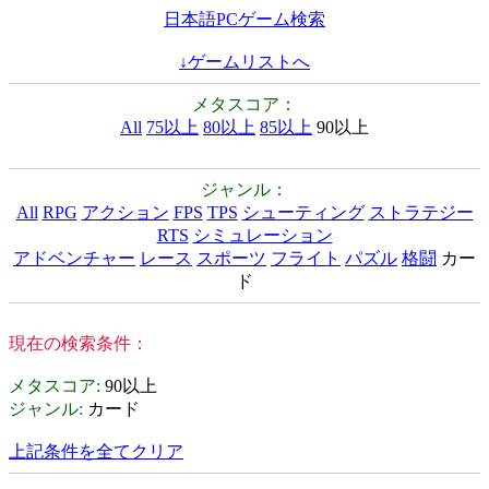
日本語PCゲーム検索
↓ゲームリストへ
メタスコア：
All
75以上
80以上
85以上
90以上
ジャンル：
All
RPG
アクション
FPS
TPS
シューティング
ストラテジー
RTS
シミュレーション
アドベンチャー
レース
スポーツ
フライト
パズル
格闘
カー
ド
現在の検索条件：
メタスコア
:
90以上
ジャンル
:
カード
上記条件を全てクリア