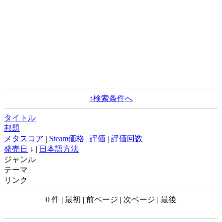
↑検索条件へ
タイトル
邦題
メタスコア
|
Steam価格
|
評価
|
評価回数
発売日
↓ |
日本語方法
ジャンル
テーマ
リンク
0 件 | 最初 | 前ページ | 次ページ | 最後