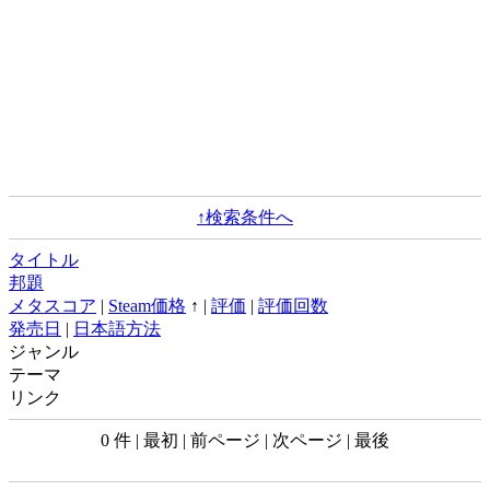
↑検索条件へ
タイトル
邦題
メタスコア
|
Steam価格
↑ |
評価
|
評価回数
発売日
|
日本語方法
ジャンル
テーマ
リンク
0 件 | 最初 | 前ページ | 次ページ | 最後