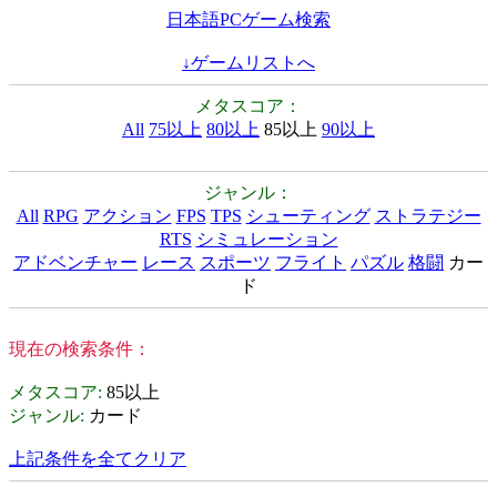
日本語PCゲーム検索
↓ゲームリストへ
メタスコア：
All
75以上
80以上
85以上
90以上
ジャンル：
All
RPG
アクション
FPS
TPS
シューティング
ストラテジー
RTS
シミュレーション
アドベンチャー
レース
スポーツ
フライト
パズル
格闘
カー
ド
現在の検索条件：
メタスコア
:
85以上
ジャンル
:
カード
上記条件を全てクリア