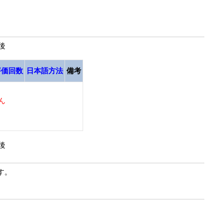
最後
評価回数
日本語方法
備考
ん
最後
す。