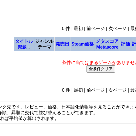
0 件 | 最初 | 前ページ | 次ページ | 
タイトル
ジャンル
メタスコア
発売日
Steam価格
評価
邦題
↓
テーマ
Metascore
条件に当てはまるゲームがありませ
0 件 | 最初 | 前ページ | 次ページ | 
ンク先です。レビュー、価格、日本語化情報等を見ることができま
降順、昇順に交代で並び替えることができます。
なれば平均値が算出されます。