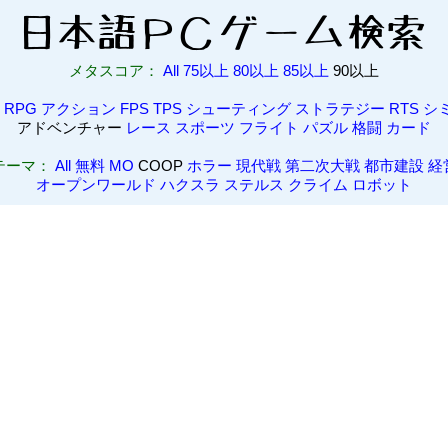
メタスコア：
All
75以上
80以上
85以上
90以上
RPG
アクション
FPS
TPS
シューティング
ストラテジー
RTS
シ
アドベンチャー
レース
スポーツ
フライト
パズル
格闘
カード
テーマ：
All
無料
MO
COOP
ホラー
現代戦
第二次大戦
都市建設
経
オープンワールド
ハクスラ
ステルス
クライム
ロボット